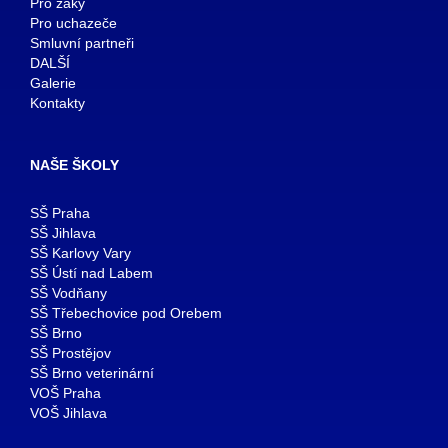
Pro žáky
Pro uchazeče
Smluvní partneři
DALŠÍ
Galerie
Kontakty
NAŠE ŠKOLY
SŠ Praha
SŠ Jihlava
SŠ Karlovy Vary
SŠ Ústí nad Labem
SŠ Vodňany
SŠ Třebechovice pod Orebem
SŠ Brno
SŠ Prostějov
SŠ Brno veterinární
VOŠ Praha
VOŠ Jihlava