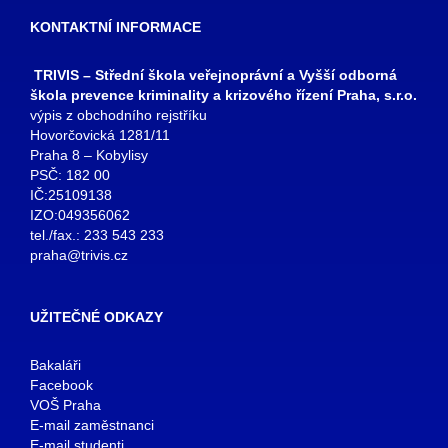
KONTAKTNÍ INFORMACE
TRIVIS – Střední škola veřejnoprávní a Vyšší odborná
škola prevence kriminality a krizového řízení Praha, s.r.o.
výpis z obchodního rejstříku
Hovorčovická 1281/11
Praha 8 – Kobylisy
PSČ: 182 00
IČ:25109138
IZO:049356062
tel./fax.: 233 543 233
praha@trivis.cz
UŽITEČNÉ ODKAZY
Bakaláři
Facebook
VOŠ Praha
E-mail zaměstnanci
E-mail studenti