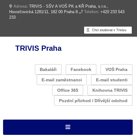
Adresa:
TRIVIS - SŠV A VOŠ PK a KŘ Praha, s.r.o.,
Hovorčovická 1281/11, 182 00 Praha 8
Telefon:
+420 233 543
233
Chci studovat v Trivisu
TRIVIS Praha
Bakaláři
Facebook
VOŠ Praha
E-mail zaměstnanci
E-mail studenti
Office 365
Knihovna TRIVIS
Pozdní příchod / Dřívější odchod