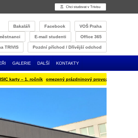
Chci studovat v Trivisu
Bakaláři
Facebook
VOŠ Praha
městnanci
E-mail studenti
Office 365
a TRIVIS
Pozdní příchod / Dřívější odchod
EŘI
GALERIE
DALŠÍ
KONTAKTY
arty – 1. ročník
omezený prázdninový provoz
Přihlašování oběd