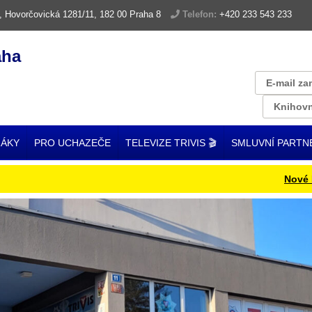
, Hovorčovická 1281/11, 182 00 Praha 8
Telefon:
+420 233 543 233
aha
E-mail za
Knihovn
ŽÁKY
PRO UCHAZEČE
TELEVIZE TRIVIS 🎬
SMLUVNÍ PARTN
Nové ISIC k