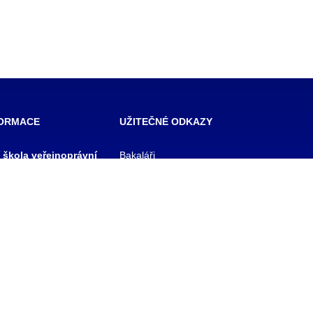
FORMACE
UŽITEČNÉ ODKAZY
í škola veřejnoprávní
Bakaláři
 škola prevence
Facebook
zového řízení Praha,
VOŠ Praha
E-mail zaměstnanci
 rejstříku
E-mail studenti
1/11
Office 365
y
Knihovna TRIVIS
Pozdní příchod / Dřívější
odchod
 233