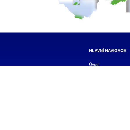
HLAVNÍ NAVIGACE
Úvod
Pro žáky
Pro uchazeče
Smluvní partneři
DALŠÍ
Galerie
Kontakty