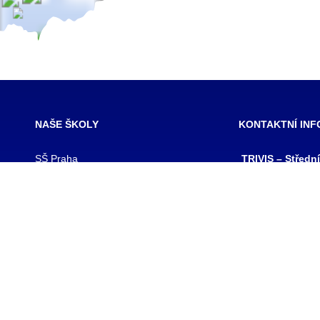
NAŠE ŠKOLY
KONTAKTNÍ IN
SŠ Praha
TRIVIS – Středn
SŠ Jihlava
a Vyšší odborná
SŠ Karlovy Vary
kriminality a kri
SŠ Ústí nad Labem
s.r.o.
SŠ Vodňany
výpis z obchodního
SŠ Třebechovice pod Orebem
Hovorčovická 128
SŠ Brno
Praha 8 – Kobylis
SŠ Prostějov
PSČ: 182 00
SŠ Brno veterinární
IČ:25109138
VOŠ Praha
IZO:049356062
VOŠ Jihlava
tel./fax.: 233 543
praha@trivis.cz