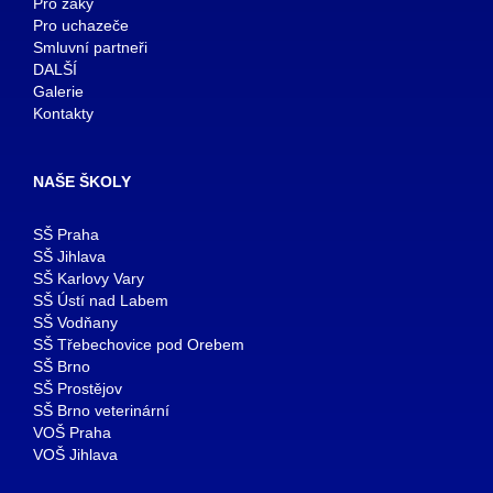
Pro žáky
Pro uchazeče
Smluvní partneři
DALŠÍ
Galerie
Kontakty
NAŠE ŠKOLY
SŠ Praha
SŠ Jihlava
SŠ Karlovy Vary
SŠ Ústí nad Labem
SŠ Vodňany
SŠ Třebechovice pod Orebem
SŠ Brno
SŠ Prostějov
SŠ Brno veterinární
VOŠ Praha
VOŠ Jihlava