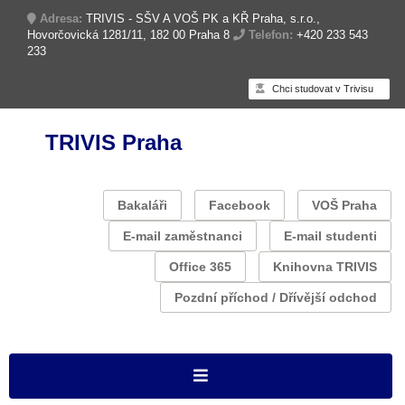
Adresa:
TRIVIS - SŠV A VOŠ PK a KŘ Praha, s.r.o.,
Hovorčovická 1281/11, 182 00 Praha 8
Telefon:
+420 233 543
233
Chci studovat v Trivisu
TRIVIS Praha
Bakaláři
Facebook
VOŠ Praha
E-mail zaměstnanci
E-mail studenti
Office 365
Knihovna TRIVIS
Pozdní příchod / Dřívější odchod