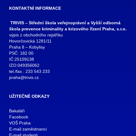
KONTAKTNÍ INFORMACE
TRIVIS – Střední škola veřejnoprávní a Vyšší odborná
škola prevence kriminality a krizového řízení Praha, s.r.o.
výpis z obchodního rejstříku
Hovorčovická 1281/11
Praha 8 – Kobylisy
PSČ: 182 00
IČ:25109138
IZO:049356062
tel./fax.: 233 543 233
praha@trivis.cz
UŽITEČNÉ ODKAZY
Bakaláři
Facebook
VOŠ Praha
E-mail zaměstnanci
E-mail studenti