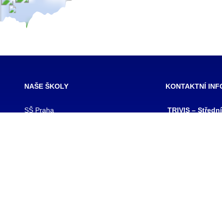
NAŠE ŠKOLY
KONTAKTNÍ IN
SŠ Praha
TRIVIS – Středn
SŠ Jihlava
a Vyšší odborná
SŠ Karlovy Vary
kriminality a kri
SŠ Ústí nad Labem
s.r.o.
SŠ Vodňany
výpis z obchodního
SŠ Třebechovice pod Orebem
Hovorčovická 128
SŠ Brno
Praha 8 – Kobylis
SŠ Prostějov
PSČ: 182 00
SŠ Brno veterinární
IČ:25109138
VOŠ Praha
IZO:049356062
VOŠ Jihlava
tel./fax.: 233 543
praha@trivis.cz