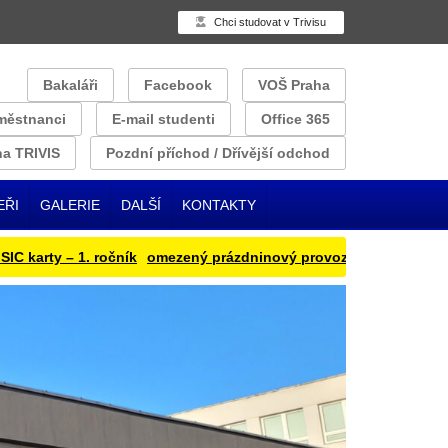
Chci studovat v Trivisu
Bakaláři
Facebook
VOŠ Praha
městnanci
E-mail studenti
Office 365
a TRIVIS
Pozdní příchod / Dřívější odchod
EŘI
GALERIE
DALŠÍ
KONTAKTY
rty – 1. ročník
omezený prázdninový provoz
Přihlašování obědu