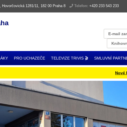
, Hovorčovická 1281/11, 182 00 Praha 8
Telefon:
+420 233 543 233
aha
E-mail za
Knihovn
ŽÁKY
PRO UCHAZEČE
TELEVIZE TRIVIS 🎬
SMLUVNÍ PARTN
Nové ISIC ka