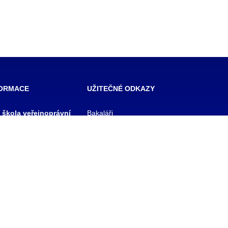
FORMACE
UŽITEČNÉ ODKAZY
í škola veřejnoprávní
Bakaláři
 škola prevence
Facebook
zového řízení Praha,
VOŠ Praha
E-mail zaměstnanci
 rejstříku
E-mail studenti
1/11
Office 365
y
Knihovna TRIVIS
Pozdní příchod / Dřívější
odchod
 233