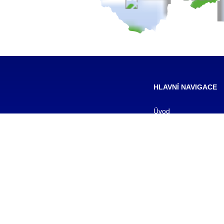
HLAVNÍ NAVIGACE
Úvod
Pro žáky
Pro uchazeče
Smluvní partneři
DALŠÍ
Galerie
Kontakty