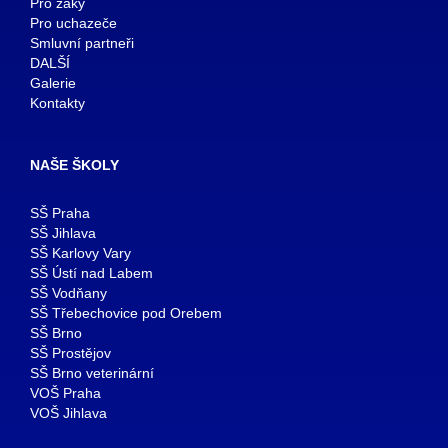
Pro žáky
Pro uchazeče
Smluvní partneři
DALŠÍ
Galerie
Kontakty
NAŠE ŠKOLY
SŠ Praha
SŠ Jihlava
SŠ Karlovy Vary
SŠ Ústí nad Labem
SŠ Vodňany
SŠ Třebechovice pod Orebem
SŠ Brno
SŠ Prostějov
SŠ Brno veterinární
VOŠ Praha
VOŠ Jihlava