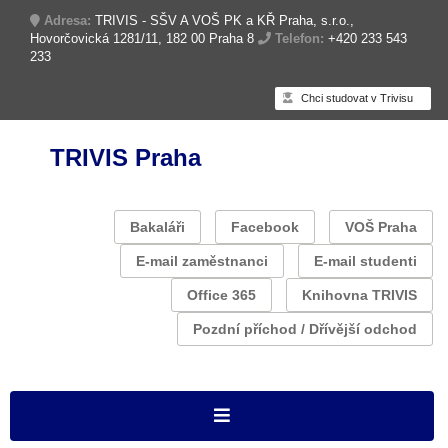
Adresa:
TRIVIS - SŠV A VOŠ PK a KŘ Praha, s.r.o.,
Hovorčovická 1281/11, 182 00 Praha 8
Telefon:
+420 233 543
233
Chci studovat v Trivisu
TRIVIS Praha
Bakaláři
Facebook
VOŠ Praha
E-mail zaměstnanci
E-mail studenti
Office 365
Knihovna TRIVIS
Pozdní příchod / Dřívější odchod