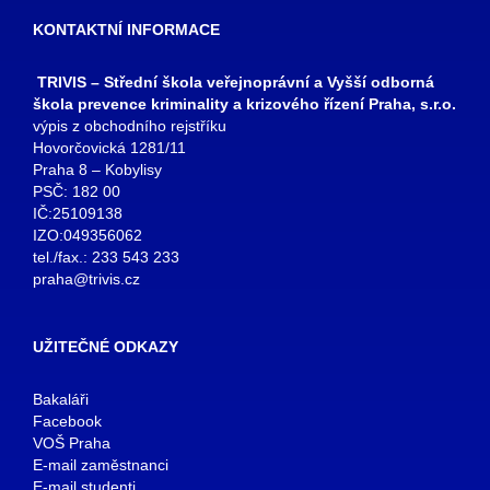
KONTAKTNÍ INFORMACE
TRIVIS – Střední škola veřejnoprávní a Vyšší odborná
škola prevence kriminality a krizového řízení Praha, s.r.o.
výpis z obchodního rejstříku
Hovorčovická 1281/11
Praha 8 – Kobylisy
PSČ: 182 00
IČ:25109138
IZO:049356062
tel./fax.: 233 543 233
praha@trivis.cz
UŽITEČNÉ ODKAZY
Bakaláři
Facebook
VOŠ Praha
E-mail zaměstnanci
E-mail studenti