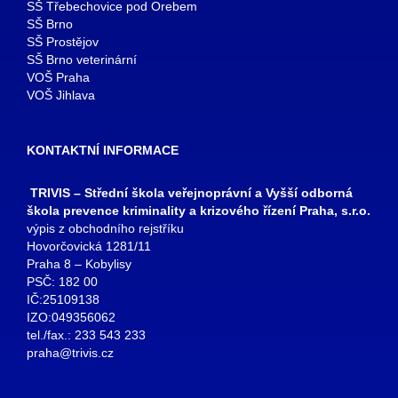
SŠ Třebechovice pod Orebem
SŠ Brno
SŠ Prostějov
SŠ Brno veterinární
VOŠ Praha
VOŠ Jihlava
KONTAKTNÍ INFORMACE
TRIVIS – Střední škola veřejnoprávní a Vyšší odborná
škola prevence kriminality a krizového řízení Praha, s.r.o.
výpis z obchodního rejstříku
Hovorčovická 1281/11
Praha 8 – Kobylisy
PSČ: 182 00
IČ:25109138
IZO:049356062
tel./fax.: 233 543 233
praha@trivis.cz