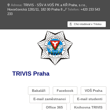
Adresa:
TRIVIS - SŠV A VOŠ PK a KŘ Praha, s.r.o.,
Hovorčovická 1281/11, 182 00 Praha 8
Telefon:
+420 233 543
233
Chci studovat v Trivisu
TRIVIS Praha
Bakaláři
Facebook
VOŠ Praha
E-mail zaměstnanci
E-mail studenti
Office 365
Knihovna TRIVIS