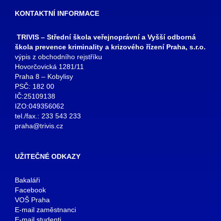
KONTAKTNÍ INFORMACE
TRIVIS – Střední škola veřejnoprávní a Vyšší odborná
škola prevence kriminality a krizového řízení Praha, s.r.o.
výpis z obchodního rejstříku
Hovorčovická 1281/11
Praha 8 – Kobylisy
PSČ: 182 00
IČ:25109138
IZO:049356062
tel./fax.: 233 543 233
praha@trivis.cz
UŽITEČNÉ ODKAZY
Bakaláři
Facebook
VOŠ Praha
E-mail zaměstnanci
E-mail studenti