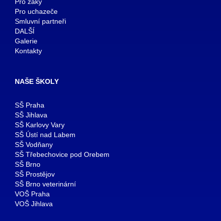
Pro žáky
Pro uchazeče
Smluvní partneři
DALŠÍ
Galerie
Kontakty
NAŠE ŠKOLY
SŠ Praha
SŠ Jihlava
SŠ Karlovy Vary
SŠ Ústí nad Labem
SŠ Vodňany
SŠ Třebechovice pod Orebem
SŠ Brno
SŠ Prostějov
SŠ Brno veterinární
VOŠ Praha
VOŠ Jihlava