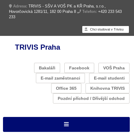
Adresa:
TRIVIS - SŠV A VOŠ PK a KŘ Praha, s.r.o.,
Hovorčovická 1281/11, 182 00 Praha 8
Telefon:
+420 233 543
233
Chci studovat v Trivisu
TRIVIS Praha
Bakaláři
Facebook
VOŠ Praha
E-mail zaměstnanci
E-mail studenti
Office 365
Knihovna TRIVIS
Pozdní příchod / Dřívější odchod