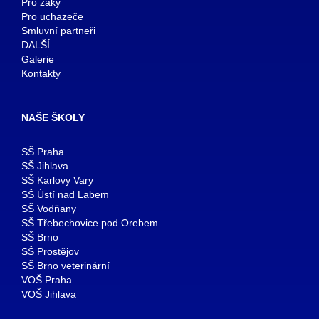
Pro žáky
Pro uchazeče
Smluvní partneři
DALŠÍ
Galerie
Kontakty
NAŠE ŠKOLY
SŠ Praha
SŠ Jihlava
SŠ Karlovy Vary
SŠ Ústí nad Labem
SŠ Vodňany
SŠ Třebechovice pod Orebem
SŠ Brno
SŠ Prostějov
SŠ Brno veterinární
VOŠ Praha
VOŠ Jihlava