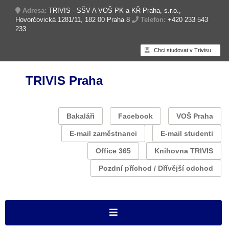
Adresa:
TRIVIS - SŠV A VOŠ PK a KŘ Praha, s.r.o.,
Hovorčovická 1281/11, 182 00 Praha 8
Telefon:
+420 233 543
233
Chci studovat v Trivisu
TRIVIS Praha
Bakaláři
Facebook
VOŠ Praha
E-mail zaměstnanci
E-mail studenti
Office 365
Knihovna TRIVIS
Pozdní příchod / Dřívější odchod