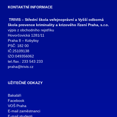
KONTAKTNÍ INFORMACE
TRIVIS – Střední škola veřejnoprávní a Vyšší odborná
škola prevence kriminality a krizového řízení Praha, s.r.o.
výpis z obchodního rejstříku
Hovorčovická 1281/11
Praha 8 – Kobylisy
PSČ: 182 00
IČ:25109138
IZO:049356062
tel./fax.: 233 543 233
praha@trivis.cz
UŽITEČNÉ ODKAZY
Bakaláři
Facebook
VOŠ Praha
E-mail zaměstnanci
E-mail studenti