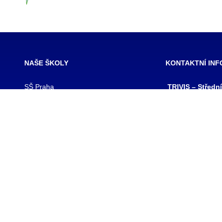
NAŠE ŠKOLY
KONTAKTNÍ IN
SŠ Praha
TRIVIS – Středn
SŠ Jihlava
a Vyšší odborná
SŠ Karlovy Vary
kriminality a kri
SŠ Ústí nad Labem
s.r.o.
SŠ Vodňany
výpis z obchodního
SŠ Třebechovice pod Orebem
Hovorčovická 128
SŠ Brno
Praha 8 – Kobylis
SŠ Prostějov
PSČ: 182 00
SŠ Brno veterinární
IČ:25109138
VOŠ Praha
IZO:049356062
VOŠ Jihlava
tel./fax.: 233 543
praha@trivis.cz