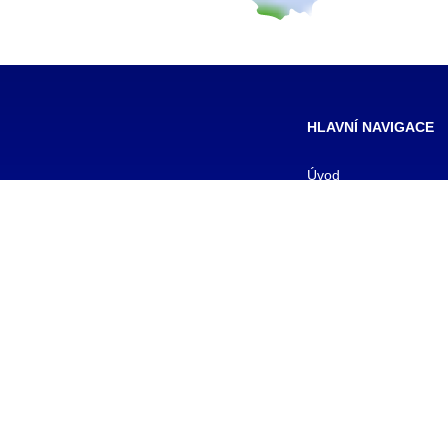
HLAVNÍ NAVIGACE
Úvod
Pro žáky
Pro uchazeče
Smluvní partneři
DALŠÍ
Galerie
Kontakty