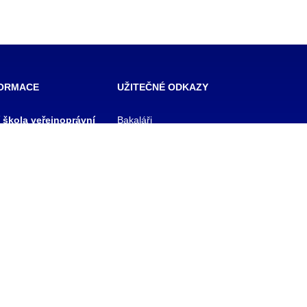
FORMACE
UŽITEČNÉ ODKAZY
í škola veřejnoprávní
Bakaláři
 škola prevence
Facebook
zového řízení Praha,
VOŠ Praha
E-mail zaměstnanci
 rejstříku
E-mail studenti
1/11
Office 365
y
Knihovna TRIVIS
Pozdní příchod / Dřívější
odchod
 233