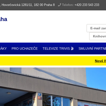
, Hovorčovická 1281/11, 182 00 Praha 8
Telefon:
+420 233 543 233
aha
E-mail za
Knihovn
ŽÁKY
PRO UCHAZEČE
TELEVIZE TRIVIS 🎬
SMLUVNÍ PARTN
Nové ISIC karty 