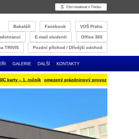
Chci studovat v Trivisu
Bakaláři
Facebook
VOŠ Praha
městnanci
E-mail studenti
Office 365
a TRIVIS
Pozdní příchod / Dřívější odchod
EŘI
GALERIE
DALŠÍ
KONTAKTY
– 1. ročník
omezený prázdninový provoz
Přihlašování obědu na 