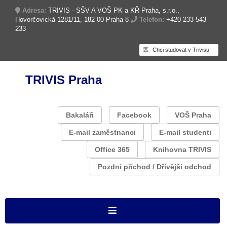
Adresa:
TRIVIS - SŠV A VOŠ PK a KŘ Praha, s.r.o.,
Hovorčovická 1281/11, 182 00 Praha 8
Telefon:
+420 233 543
233
Chci studovat v Trivisu
TRIVIS Praha
Bakaláři
Facebook
VOŠ Praha
E-mail zaměstnanci
E-mail studenti
Office 365
Knihovna TRIVIS
Pozdní příchod / Dřívější odchod