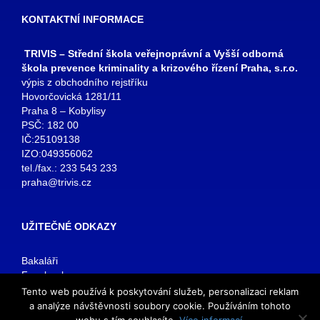
KONTAKTNÍ INFORMACE
TRIVIS – Střední škola veřejnoprávní a Vyšší odborná
škola prevence kriminality a krizového řízení Praha, s.r.o.
výpis z obchodního rejstříku
Hovorčovická 1281/11
Praha 8 – Kobylisy
PSČ: 182 00
IČ:25109138
IZO:049356062
tel./fax.: 233 543 233
praha@trivis.cz
UŽITEČNÉ ODKAZY
Bakaláři
Facebook
VOŠ Praha
Tento web používá k poskytování služeb, personalizaci reklam
E-mail zaměstnanci
a analýze návštěvnosti soubory cookie. Používáním tohoto
E-mail studenti