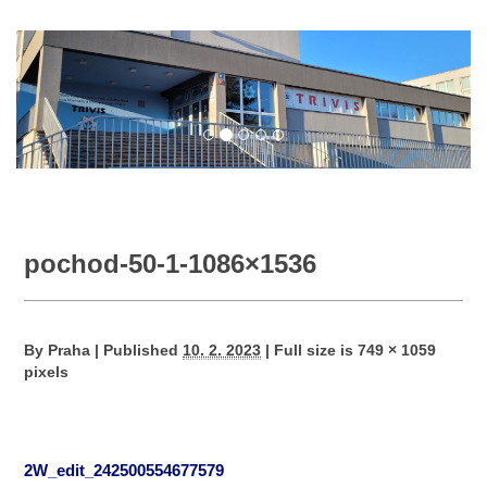
pochod-50-1-1086×1536
By
Praha
|
Published
10. 2. 2023
|
Full size is
749 × 1059
pixels
2W_edit_242500554677579