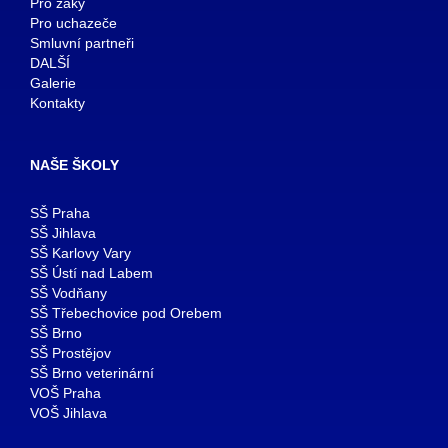
Pro žáky
Pro uchazeče
Smluvní partneři
DALŠÍ
Galerie
Kontakty
NAŠE ŠKOLY
SŠ Praha
SŠ Jihlava
SŠ Karlovy Vary
SŠ Ústí nad Labem
SŠ Vodňany
SŠ Třebechovice pod Orebem
SŠ Brno
SŠ Prostějov
SŠ Brno veterinární
VOŠ Praha
VOŠ Jihlava