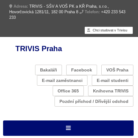
Adresa:
TRIVIS - SŠV A VOŠ PK a KŘ Praha, s.r.o.,
Hovorčovická 1281/11, 182 00 Praha 8
Telefon:
+420 233 543
233
Chci studovat v Trivisu
TRIVIS Praha
Bakaláři
Facebook
VOŠ Praha
E-mail zaměstnanci
E-mail studenti
Office 365
Knihovna TRIVIS
Pozdní příchod / Dřívější odchod