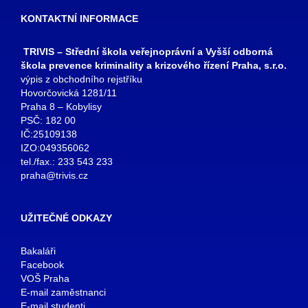
KONTAKTNÍ INFORMACE
TRIVIS – Střední škola veřejnoprávní a Vyšší odborná
škola prevence kriminality a krizového řízení Praha, s.r.o.
výpis z obchodního rejstříku
Hovorčovická 1281/11
Praha 8 – Kobylisy
PSČ: 182 00
IČ:25109138
IZO:049356062
tel./fax.: 233 543 233
praha@trivis.cz
UŽITEČNÉ ODKAZY
Bakaláři
Facebook
VOŠ Praha
E-mail zaměstnanci
E-mail studenti