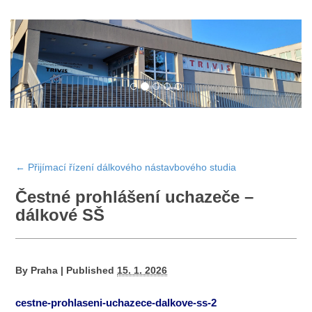
←
Přijímací řízení dálkového nástavbového studia
Čestné prohlášení uchazeče –
dálkové SŠ
By
Praha
|
Published
15. 1. 2026
cestne-prohlaseni-uchazece-dalkove-ss-2