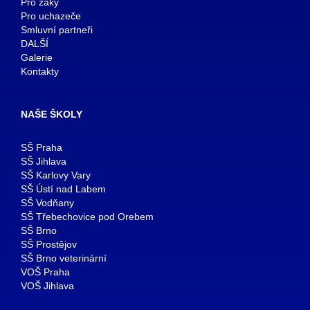
Pro žáky
Pro uchazeče
Smluvní partneři
DALŠÍ
Galerie
Kontakty
NAŠE ŠKOLY
SŠ Praha
SŠ Jihlava
SŠ Karlovy Vary
SŠ Ústí nad Labem
SŠ Vodňany
SŠ Třebechovice pod Orebem
SŠ Brno
SŠ Prostějov
SŠ Brno veterinární
VOŠ Praha
VOŠ Jihlava