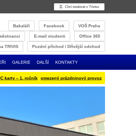
Chci studovat v Trivisu
Bakaláři
Facebook
VOŠ Praha
městnanci
E-mail studenti
Office 365
a TRIVIS
Pozdní příchod / Dřívější odchod
EŘI
GALERIE
DALŠÍ
KONTAKTY
y – 1. ročník
omezený prázdninový provoz
Přihlašování obědu 