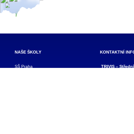
NAŠE ŠKOLY
KONTAKTNÍ IN
SŠ Praha
TRIVIS – Středn
SŠ Jihlava
a Vyšší odborná
SŠ Karlovy Vary
kriminality a kri
SŠ Ústí nad Labem
s.r.o.
SŠ Vodňany
výpis z obchodního
SŠ Třebechovice pod Orebem
Hovorčovická 128
SŠ Brno
Praha 8 – Kobylis
SŠ Prostějov
PSČ: 182 00
SŠ Brno veterinární
IČ:25109138
VOŠ Praha
IZO:049356062
VOŠ Jihlava
tel./fax.: 233 543
praha@trivis.cz