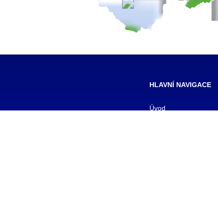
HLAVNÍ NAVIGACE
Úvod
Pro žáky
Pro uchazeče
Smluvní partneři
DALŠÍ
Galerie
Kontakty