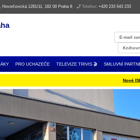
, Hovorčovická 1281/11, 182 00 Praha 8
Telefon:
+420 233 543 233
aha
E-mail za
Knihovn
ŽÁKY
PRO UCHAZEČE
TELEVIZE TRIVIS 🎬
SMLUVNÍ PARTN
Nové ISIC kart