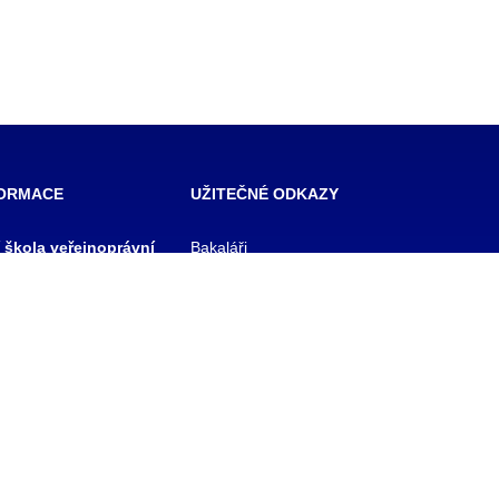
FORMACE
UŽITEČNÉ ODKAZY
í škola veřejnoprávní
Bakaláři
 škola prevence
Facebook
zového řízení Praha,
VOŠ Praha
E-mail zaměstnanci
 rejstříku
E-mail studenti
1/11
Office 365
y
Knihovna TRIVIS
Pozdní příchod / Dřívější
odchod
 233