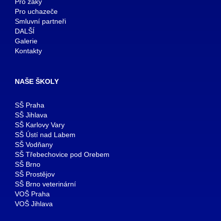
Pro žáky
Pro uchazeče
Smluvní partneři
DALŠÍ
Galerie
Kontakty
NAŠE ŠKOLY
SŠ Praha
SŠ Jihlava
SŠ Karlovy Vary
SŠ Ústí nad Labem
SŠ Vodňany
SŠ Třebechovice pod Orebem
SŠ Brno
SŠ Prostějov
SŠ Brno veterinární
VOŠ Praha
VOŠ Jihlava