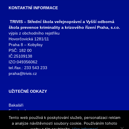
KONTAKTNÍ INFORMACE
TRIVIS – Střední škola veřejnoprávní a Vyšší odborná
škola prevence kriminality a krizového řízení Praha, s.r.o.
výpis z obchodního rejstříku
Hovorčovická 1281/11
Praha 8 – Kobylisy
PSČ: 182 00
IČ:25109138
IZO:049356062
tel./fax.: 233 543 233
praha@trivis.cz
UŽITEČNÉ ODKAZY
Bakaláři
Facebook
VOŠ Praha
Tento web používá k poskytování služeb, personalizaci reklam
E-mail zaměstnanci
a analýze návštěvnosti soubory cookie. Používáním tohoto
E-mail studenti