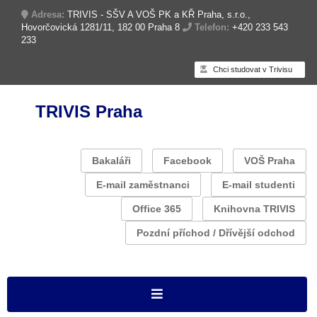
Adresa:
TRIVIS - SŠV A VOŠ PK a KŘ Praha, s.r.o.,
Hovorčovická 1281/11, 182 00 Praha 8
Telefon:
+420 233 543
233
Chci studovat v Trivisu
TRIVIS Praha
Bakaláři
Facebook
VOŠ Praha
E-mail zaměstnanci
E-mail studenti
Office 365
Knihovna TRIVIS
Pozdní příchod / Dřívější odchod