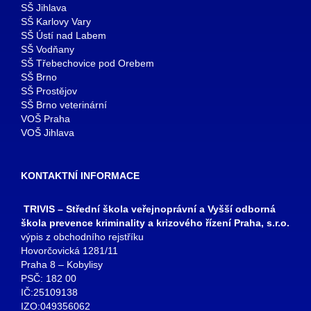
SŠ Jihlava
SŠ Karlovy Vary
SŠ Ústí nad Labem
SŠ Vodňany
SŠ Třebechovice pod Orebem
SŠ Brno
SŠ Prostějov
SŠ Brno veterinární
VOŠ Praha
VOŠ Jihlava
KONTAKTNÍ INFORMACE
TRIVIS – Střední škola veřejnoprávní a Vyšší odborná
škola prevence kriminality a krizového řízení Praha, s.r.o.
výpis z obchodního rejstříku
Hovorčovická 1281/11
Praha 8 – Kobylisy
PSČ: 182 00
IČ:25109138
IZO:049356062