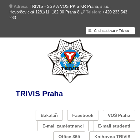
Adresa:
TRIVIS - SŠV A VOŠ PK a KŘ Praha, s.r.o.,
Hovorčovická 1281/11, 182 00 Praha 8
Telefon:
+420 233 543
233
Chci studovat v Trivisu
TRIVIS Praha
Bakaláři
Facebook
VOŠ Praha
E-mail zaměstnanci
E-mail studenti
Office 365
Knihovna TRIVIS