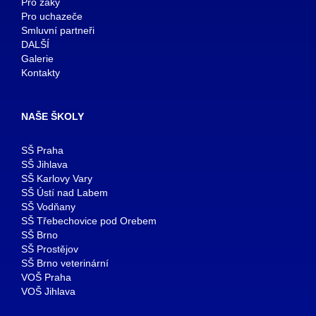
Pro žáky
Pro uchazeče
Smluvní partneři
DALŠÍ
Galerie
Kontakty
NAŠE ŠKOLY
SŠ Praha
SŠ Jihlava
SŠ Karlovy Vary
SŠ Ústí nad Labem
SŠ Vodňany
SŠ Třebechovice pod Orebem
SŠ Brno
SŠ Prostějov
SŠ Brno veterinární
VOŠ Praha
VOŠ Jihlava