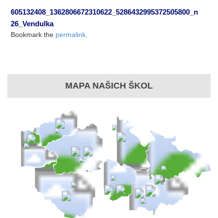
605132408_1362806672310622_5286432995372505800_n
26_Vendulka
Bookmark the
permalink
.
MAPA NAŠICH ŠKOL