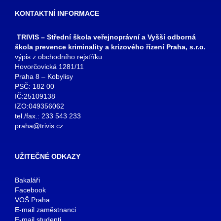
KONTAKTNÍ INFORMACE
TRIVIS – Střední škola veřejnoprávní a Vyšší odborná
škola prevence kriminality a krizového řízení Praha, s.r.o.
výpis z obchodního rejstříku
Hovorčovická 1281/11
Praha 8 – Kobylisy
PSČ: 182 00
IČ:25109138
IZO:049356062
tel./fax.: 233 543 233
praha@trivis.cz
UŽITEČNÉ ODKAZY
Bakaláři
Facebook
VOŠ Praha
E-mail zaměstnanci
E-mail studenti