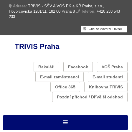
Adresa:
TRIVIS - SŠV A VOŠ PK a KŘ Praha, s.r.o.,
Hovorčovická 1281/11, 182 00 Praha 8
Telefon:
+420 233 543
233
Chci studovat v Trivisu
TRIVIS Praha
Bakaláři
Facebook
VOŠ Praha
E-mail zaměstnanci
E-mail studenti
Office 365
Knihovna TRIVIS
Pozdní příchod / Dřívější odchod