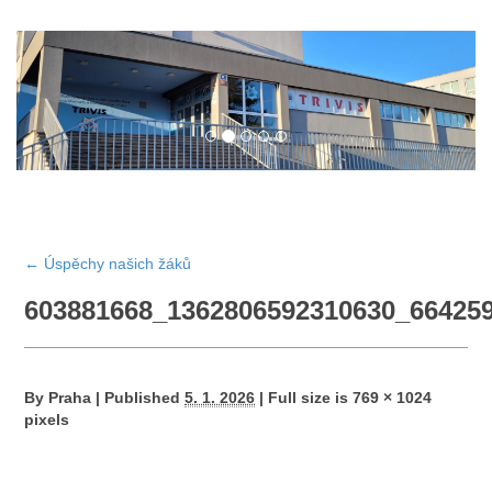
←
Úspěchy našich žáků
603881668_1362806592310630_66425
By
Praha
|
Published
5. 1. 2026
|
Full size is
769 × 1024
pixels