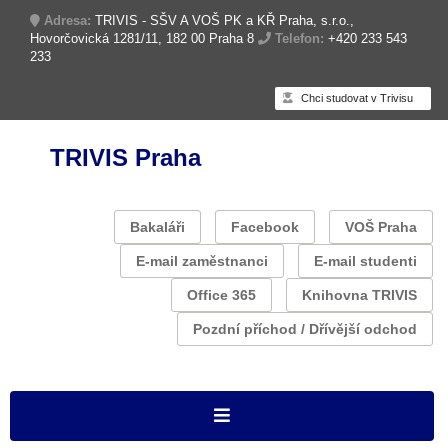
Adresa:
TRIVIS - SŠV A VOŠ PK a KŘ Praha, s.r.o.,
Hovorčovická 1281/11, 182 00 Praha 8
Telefon:
+420 233 543
233
Chci studovat v Trivisu
TRIVIS Praha
Bakaláři
Facebook
VOŠ Praha
E-mail zaměstnanci
E-mail studenti
Office 365
Knihovna TRIVIS
Pozdní příchod / Dřívější odchod