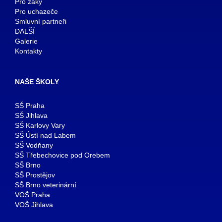
Pro žáky
Pro uchazeče
Smluvní partneři
DALŠÍ
Galerie
Kontakty
NAŠE ŠKOLY
SŠ Praha
SŠ Jihlava
SŠ Karlovy Vary
SŠ Ústí nad Labem
SŠ Vodňany
SŠ Třebechovice pod Orebem
SŠ Brno
SŠ Prostějov
SŠ Brno veterinární
VOŠ Praha
VOŠ Jihlava