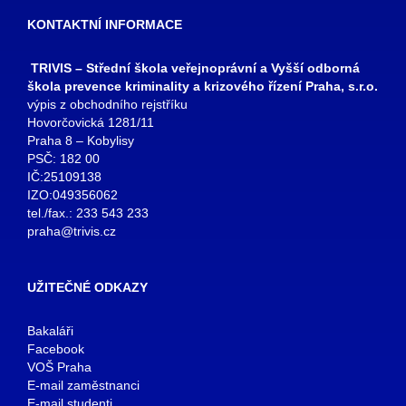
KONTAKTNÍ INFORMACE
TRIVIS – Střední škola veřejnoprávní a Vyšší odborná
škola prevence kriminality a krizového řízení Praha, s.r.o.
výpis z obchodního rejstříku
Hovorčovická 1281/11
Praha 8 – Kobylisy
PSČ: 182 00
IČ:25109138
IZO:049356062
tel./fax.: 233 543 233
praha@trivis.cz
UŽITEČNÉ ODKAZY
Bakaláři
Facebook
VOŠ Praha
E-mail zaměstnanci
E-mail studenti