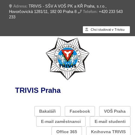
Adresa:
TRIVIS - SŠV A VOŠ PK a KŘ Praha, s.r.o.,
Hovorčovická 1281/11, 182 00 Praha 8
Telefon:
+420 233 543
233
Chci studovat v Trivisu
TRIVIS Praha
Bakaláři
Facebook
VOŠ Praha
E-mail zaměstnanci
E-mail studenti
Office 365
Knihovna TRIVIS