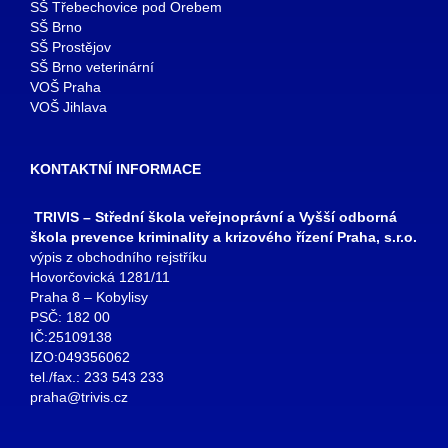
SŠ Třebechovice pod Orebem
SŠ Brno
SŠ Prostějov
SŠ Brno veterinární
VOŠ Praha
VOŠ Jihlava
KONTAKTNÍ INFORMACE
TRIVIS – Střední škola veřejnoprávní a Vyšší odborná
škola prevence kriminality a krizového řízení Praha, s.r.o.
výpis z obchodního rejstříku
Hovorčovická 1281/11
Praha 8 – Kobylisy
PSČ: 182 00
IČ:25109138
IZO:049356062
tel./fax.: 233 543 233
praha@trivis.cz