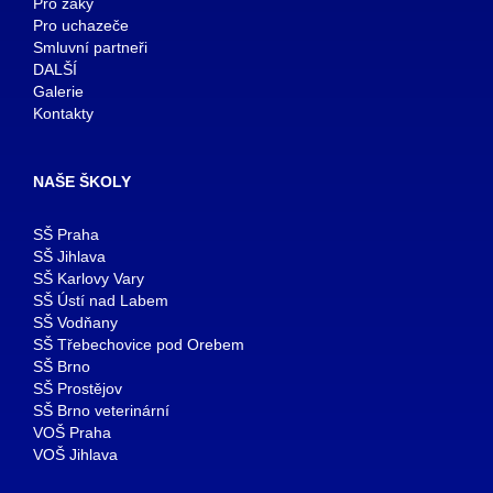
Pro žáky
Pro uchazeče
Smluvní partneři
DALŠÍ
Galerie
Kontakty
NAŠE ŠKOLY
SŠ Praha
SŠ Jihlava
SŠ Karlovy Vary
SŠ Ústí nad Labem
SŠ Vodňany
SŠ Třebechovice pod Orebem
SŠ Brno
SŠ Prostějov
SŠ Brno veterinární
VOŠ Praha
VOŠ Jihlava