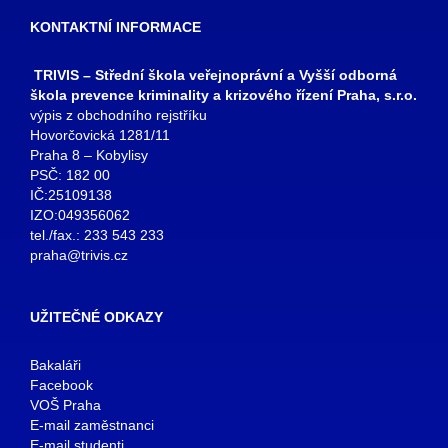
KONTAKTNÍ INFORMACE
TRIVIS – Střední škola veřejnoprávní a Vyšší odborná
škola prevence kriminality a krizového řízení Praha, s.r.o.
výpis z obchodního rejstříku
Hovorčovická 1281/11
Praha 8 – Kobylisy
PSČ: 182 00
IČ:25109138
IZO:049356062
tel./fax.: 233 543 233
praha@trivis.cz
UŽITEČNÉ ODKAZY
Bakaláři
Facebook
VOŠ Praha
E-mail zaměstnanci
E-mail studenti