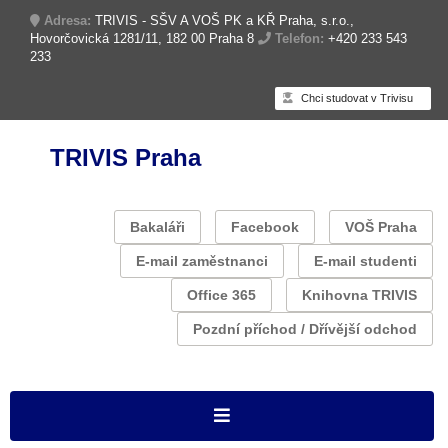
Adresa:
TRIVIS - SŠV A VOŠ PK a KŘ Praha, s.r.o.,
Hovorčovická 1281/11, 182 00 Praha 8
Telefon:
+420 233 543
233
Chci studovat v Trivisu
TRIVIS Praha
Bakaláři
Facebook
VOŠ Praha
E-mail zaměstnanci
E-mail studenti
Office 365
Knihovna TRIVIS
Pozdní příchod / Dřívější odchod