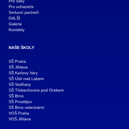
Pro žáky
Pro uchazeče
Smluvní partneři
DALŠÍ
Galerie
Kontakty
NAŠE ŠKOLY
SŠ Praha
SŠ Jihlava
SŠ Karlovy Vary
SŠ Ústí nad Labem
SŠ Vodňany
SŠ Třebechovice pod Orebem
SŠ Brno
SŠ Prostějov
SŠ Brno veterinární
VOŠ Praha
VOŠ Jihlava