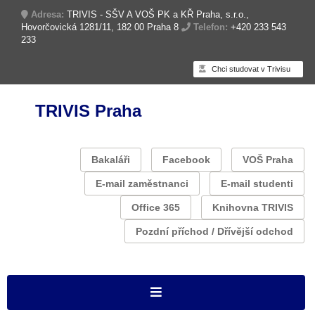
Adresa:
TRIVIS - SŠV A VOŠ PK a KŘ Praha, s.r.o.,
Hovorčovická 1281/11, 182 00 Praha 8
Telefon:
+420 233 543
233
Chci studovat v Trivisu
TRIVIS Praha
Bakaláři
Facebook
VOŠ Praha
E-mail zaměstnanci
E-mail studenti
Office 365
Knihovna TRIVIS
Pozdní příchod / Dřívější odchod