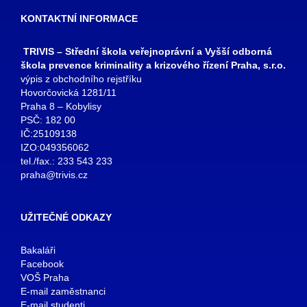
KONTAKTNÍ INFORMACE
TRIVIS – Střední škola veřejnoprávní a Vyšší odborná
škola prevence kriminality a krizového řízení Praha, s.r.o.
výpis z obchodního rejstříku
Hovorčovická 1281/11
Praha 8 – Kobylisy
PSČ: 182 00
IČ:25109138
IZO:049356062
tel./fax.: 233 543 233
praha@trivis.cz
UŽITEČNÉ ODKAZY
Bakaláři
Facebook
VOŠ Praha
E-mail zaměstnanci
E-mail studenti