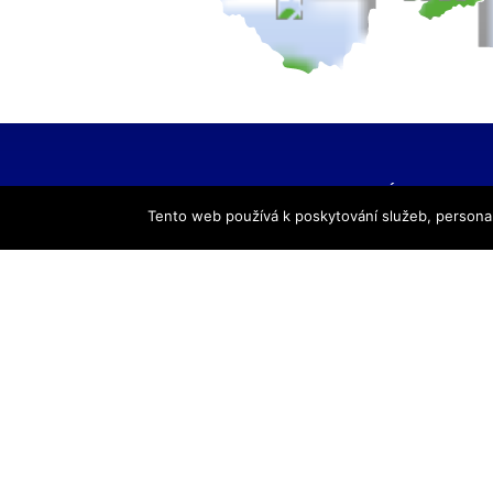
HLAVNÍ NAVIGACE
Tento web používá k poskytování služeb, personal
Úvod
Pro žáky
Pro uchazeče
Smluvní partneři
DALŠÍ
Galerie
Kontakty