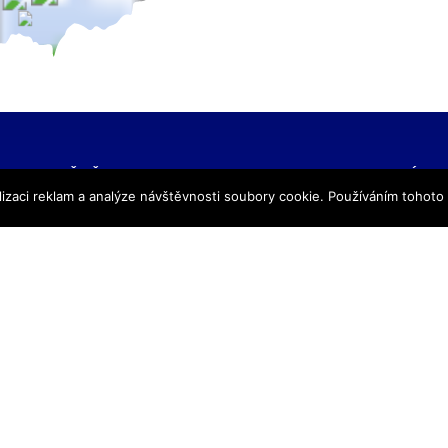
NAŠE ŠKOLY
KONTAKTNÍ IN
izaci reklam a analýze návštěvnosti soubory cookie. Používáním tohoto
SŠ Praha
TRIVIS – Středn
SŠ Jihlava
a Vyšší odborná
SŠ Karlovy Vary
kriminality a kri
SŠ Ústí nad Labem
s.r.o.
SŠ Vodňany
výpis z obchodního
SŠ Třebechovice pod Orebem
Hovorčovická 128
SŠ Brno
Praha 8 – Kobylis
SŠ Prostějov
PSČ: 182 00
SŠ Brno veterinární
IČ:25109138
VOŠ Praha
IZO:049356062
VOŠ Jihlava
tel./fax.: 233 543
praha@trivis.cz