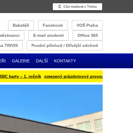
Chci studovat v Trivisu
Bakaláři
Facebook
VOŠ Praha
městnanci
E-mail studenti
Office 365
a TRIVIS
Pozdní příchod / Dřívější odchod
EŘI
GALERIE
DALŠÍ
KONTAKTY
arty – 1. ročník
omezený prázdninový provoz
Přihlašování oběd