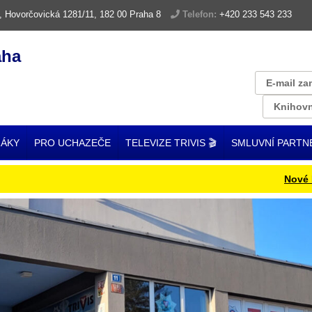
, Hovorčovická 1281/11, 182 00 Praha 8
Telefon:
+420 233 543 233
aha
E-mail za
Knihovn
ŽÁKY
PRO UCHAZEČE
TELEVIZE TRIVIS 🎬
SMLUVNÍ PARTN
Nové ISIC k