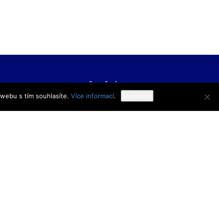
FORMACE
UŽITEČNÉ ODKAZY
 webu s tím souhlasíte.
Více informací
.
Souhlasím
í škola veřejnoprávní
Bakaláři
 škola prevence
Facebook
zového řízení Praha,
VOŠ Praha
E-mail zaměstnanci
 rejstříku
E-mail studenti
1/11
Office 365
y
Knihovna TRIVIS
Pozdní příchod / Dřívější
odchod
 233