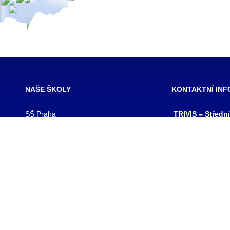
NAŠE ŠKOLY
KONTAKTNÍ IN
SŠ Praha
TRIVIS – Středn
SŠ Jihlava
a Vyšší odborná
SŠ Karlovy Vary
kriminality a kri
SŠ Ústí nad Labem
s.r.o.
SŠ Vodňany
výpis z obchodního
SŠ Třebechovice pod Orebem
Hovorčovická 128
SŠ Brno
Praha 8 – Kobylis
SŠ Prostějov
PSČ: 182 00
SŠ Brno veterinární
IČ:25109138
VOŠ Praha
IZO:049356062
VOŠ Jihlava
tel./fax.: 233 543
praha@trivis.cz