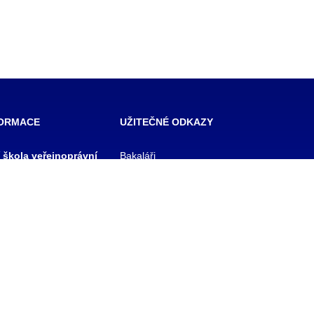
FORMACE
UŽITEČNÉ ODKAZY
í škola veřejnoprávní
Bakaláři
 škola prevence
Facebook
zového řízení Praha,
VOŠ Praha
E-mail zaměstnanci
 rejstříku
E-mail studenti
1/11
Office 365
y
Knihovna TRIVIS
Pozdní příchod / Dřívější
odchod
 233