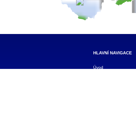
HLAVNÍ NAVIGACE
Úvod
Pro žáky
Pro uchazeče
Smluvní partneři
DALŠÍ
Galerie
Kontakty