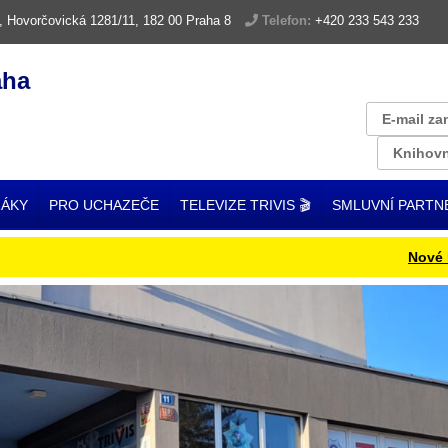
, Hovorčovická 1281/11, 182 00 Praha 8
Telefon:
+420 233 543 233
aha
E-mail za
Knihovn
ŽÁKY
PRO UCHAZEČE
TELEVIZE TRIVIS 🎬
SMLUVNÍ PARTN
Nové ISIC k