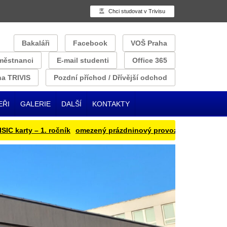
Chci studovat v Trivisu
Bakaláři
Facebook
VOŠ Praha
městnanci
E-mail studenti
Office 365
a TRIVIS
Pozdní příchod / Dřívější odchod
EŘI
GALERIE
DALŠÍ
KONTAKTY
arty – 1. ročník
omezený prázdninový provoz
Přihlašování oběd