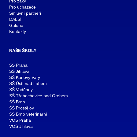
Pro žáky
Pro uchazeče
Smluvní partneři
DALŠÍ
Galerie
Kontakty
NAŠE ŠKOLY
SŠ Praha
SŠ Jihlava
SŠ Karlovy Vary
SŠ Ústí nad Labem
SŠ Vodňany
SŠ Třebechovice pod Orebem
SŠ Brno
SŠ Prostějov
SŠ Brno veterinární
VOŠ Praha
VOŠ Jihlava