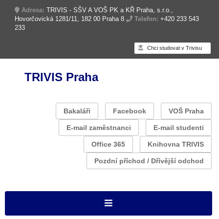
Adresa:
TRIVIS - SŠV A VOŠ PK a KŘ Praha, s.r.o.,
Hovorčovická 1281/11, 182 00 Praha 8
Telefon:
+420 233 543
233
Chci studovat v Trivisu
TRIVIS Praha
Bakaláři
Facebook
VOŠ Praha
E-mail zaměstnanci
E-mail studenti
Office 365
Knihovna TRIVIS
Pozdní příchod / Dřívější odchod