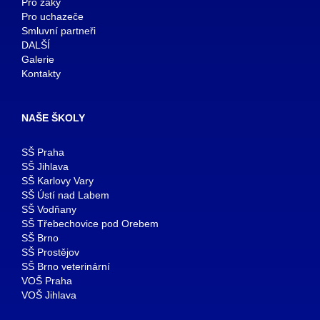
Pro žáky
Pro uchazeče
Smluvní partneři
DALŠÍ
Galerie
Kontakty
NAŠE ŠKOLY
SŠ Praha
SŠ Jihlava
SŠ Karlovy Vary
SŠ Ústí nad Labem
SŠ Vodňany
SŠ Třebechovice pod Orebem
SŠ Brno
SŠ Prostějov
SŠ Brno veterinární
VOŠ Praha
VOŠ Jihlava