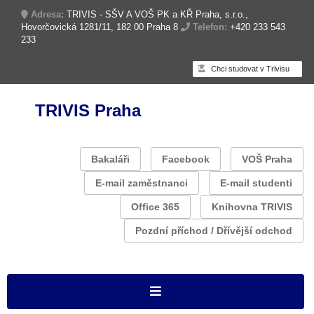
Adresa:
TRIVIS - SŠV A VOŠ PK a KŘ Praha, s.r.o.,
Hovorčovická 1281/11, 182 00 Praha 8
Telefon:
+420 233 543
233
Chci studovat v Trivisu
TRIVIS Praha
Bakaláři
Facebook
VOŠ Praha
E-mail zaměstnanci
E-mail studenti
Office 365
Knihovna TRIVIS
Pozdní příchod / Dřívější odchod