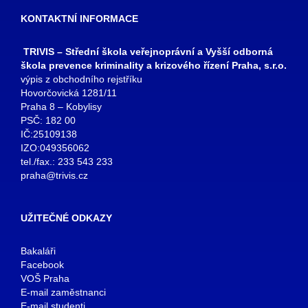
KONTAKTNÍ INFORMACE
TRIVIS – Střední škola veřejnoprávní a Vyšší odborná
škola prevence kriminality a krizového řízení Praha, s.r.o.
výpis z obchodního rejstříku
Hovorčovická 1281/11
Praha 8 – Kobylisy
PSČ: 182 00
IČ:25109138
IZO:049356062
tel./fax.: 233 543 233
praha@trivis.cz
UŽITEČNÉ ODKAZY
Bakaláři
Facebook
VOŠ Praha
E-mail zaměstnanci
E-mail studenti