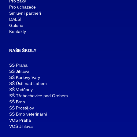
Pro žáky
Pro uchazeče
Smluvní partneři
DALŠÍ
Galerie
Kontakty
NAŠE ŠKOLY
SŠ Praha
SŠ Jihlava
SŠ Karlovy Vary
SŠ Ústí nad Labem
SŠ Vodňany
SŠ Třebechovice pod Orebem
SŠ Brno
SŠ Prostějov
SŠ Brno veterinární
VOŠ Praha
VOŠ Jihlava