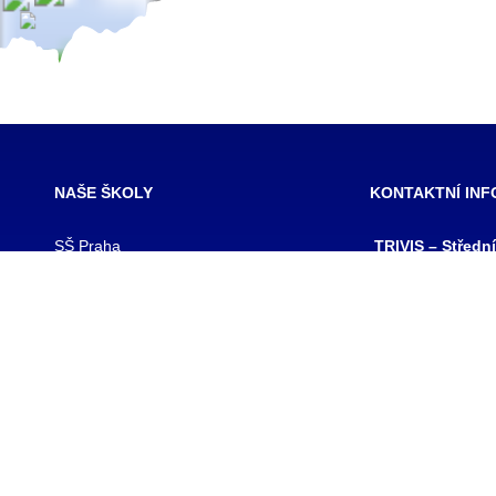
NAŠE ŠKOLY
KONTAKTNÍ IN
SŠ Praha
TRIVIS – Středn
SŠ Jihlava
a Vyšší odborná
SŠ Karlovy Vary
kriminality a kri
SŠ Ústí nad Labem
s.r.o.
SŠ Vodňany
výpis z obchodního
SŠ Třebechovice pod Orebem
Hovorčovická 128
SŠ Brno
Praha 8 – Kobylis
SŠ Prostějov
PSČ: 182 00
SŠ Brno veterinární
IČ:25109138
VOŠ Praha
IZO:049356062
VOŠ Jihlava
tel./fax.: 233 543
praha@trivis.cz