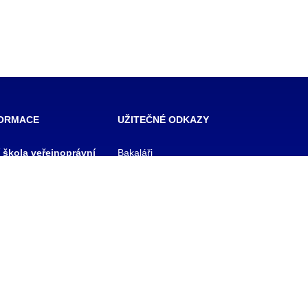
FORMACE
UŽITEČNÉ ODKAZY
í škola veřejnoprávní
Bakaláři
 škola prevence
Facebook
zového řízení Praha,
VOŠ Praha
E-mail zaměstnanci
 rejstříku
E-mail studenti
1/11
Office 365
y
Knihovna TRIVIS
Pozdní příchod / Dřívější
odchod
 233