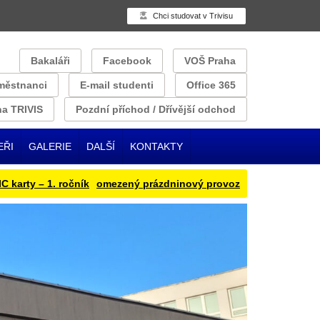
Chci studovat v Trivisu
Bakaláři
Facebook
VOŠ Praha
městnanci
E-mail studenti
Office 365
a TRIVIS
Pozdní příchod / Dřívější odchod
EŘI
GALERIE
DALŠÍ
KONTAKTY
y – 1. ročník
omezený prázdninový provoz
Přihlašování obědu 