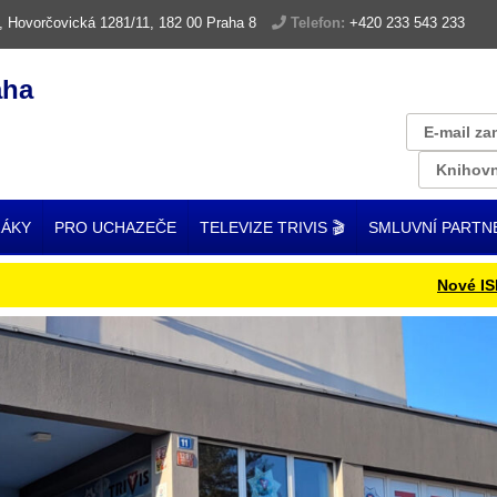
, Hovorčovická 1281/11, 182 00 Praha 8
Telefon:
+420 233 543 233
aha
E-mail za
Knihovn
ŽÁKY
PRO UCHAZEČE
TELEVIZE TRIVIS 🎬
SMLUVNÍ PARTN
Nové ISIC kart