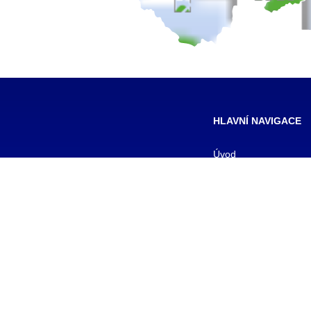
HLAVNÍ NAVIGACE
Úvod
Pro žáky
Pro uchazeče
Smluvní partneři
DALŠÍ
Galerie
Kontakty