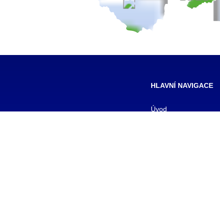
HLAVNÍ NAVIGACE
Úvod
Pro žáky
Pro uchazeče
Smluvní partneři
DALŠÍ
Galerie
Kontakty