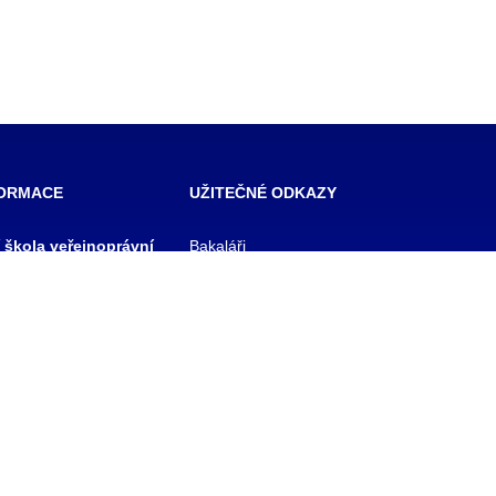
FORMACE
UŽITEČNÉ ODKAZY
í škola veřejnoprávní
Bakaláři
 škola prevence
Facebook
zového řízení Praha,
VOŠ Praha
E-mail zaměstnanci
 rejstříku
E-mail studenti
1/11
Office 365
y
Knihovna TRIVIS
Pozdní příchod / Dřívější
odchod
 233