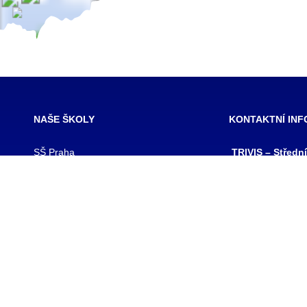
NAŠE ŠKOLY
KONTAKTNÍ IN
SŠ Praha
TRIVIS – Středn
SŠ Jihlava
a Vyšší odborná
SŠ Karlovy Vary
kriminality a kri
SŠ Ústí nad Labem
s.r.o.
SŠ Vodňany
výpis z obchodního
SŠ Třebechovice pod Orebem
Hovorčovická 128
SŠ Brno
Praha 8 – Kobylis
SŠ Prostějov
PSČ: 182 00
SŠ Brno veterinární
IČ:25109138
VOŠ Praha
IZO:049356062
VOŠ Jihlava
tel./fax.: 233 543
praha@trivis.cz