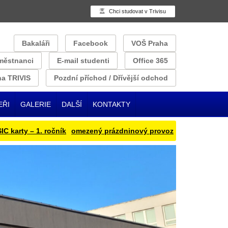
Chci studovat v Trivisu
Bakaláři
Facebook
VOŠ Praha
městnanci
E-mail studenti
Office 365
a TRIVIS
Pozdní příchod / Dřívější odchod
EŘI
GALERIE
DALŠÍ
KONTAKTY
ty – 1. ročník
omezený prázdninový provoz
Přihlašování obědu 