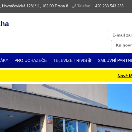
, Hovorčovická 1281/11, 182 00 Praha 8
Telefon:
+420 233 543 233
aha
E-mail za
Knihovn
ŽÁKY
PRO UCHAZEČE
TELEVIZE TRIVIS 🎬
SMLUVNÍ PARTN
Nové ISIC kar