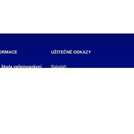
FORMACE
UŽITEČNÉ ODKAZY
í škola veřejnoprávní
Bakaláři
 škola prevence
Facebook
zového řízení Praha,
VOŠ Praha
E-mail zaměstnanci
 rejstříku
E-mail studenti
1/11
Office 365
y
Knihovna TRIVIS
Pozdní příchod / Dřívější
odchod
 233