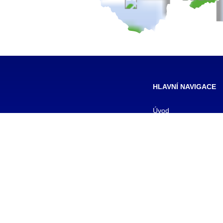
HLAVNÍ NAVIGACE
Úvod
Pro žáky
Pro uchazeče
Smluvní partneři
DALŠÍ
Galerie
Kontakty