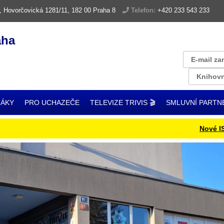
, Hovorčovická 1281/11, 182 00 Praha 8
Telefon:
+420 233 543 233
aha
E-mail za
Knihovn
ŽÁKY
PRO UCHAZEČE
TELEVIZE TRIVIS 🎬
SMLUVNÍ PARTN
Nové ISIC kar