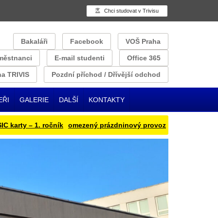
Chci studovat v Trivisu
Bakaláři
Facebook
VOŠ Praha
městnanci
E-mail studenti
Office 365
a TRIVIS
Pozdní příchod / Dřívější odchod
EŘI
GALERIE
DALŠÍ
KONTAKTY
ty – 1. ročník
omezený prázdninový provoz
Přihlašování obědu 