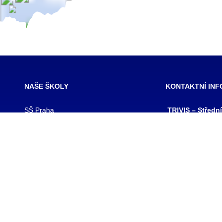
NAŠE ŠKOLY
KONTAKTNÍ IN
SŠ Praha
TRIVIS – Středn
SŠ Jihlava
a Vyšší odborná
SŠ Karlovy Vary
kriminality a kri
SŠ Ústí nad Labem
s.r.o.
SŠ Vodňany
výpis z obchodního
SŠ Třebechovice pod Orebem
Hovorčovická 128
SŠ Brno
Praha 8 – Kobylis
SŠ Prostějov
PSČ: 182 00
SŠ Brno veterinární
IČ:25109138
VOŠ Praha
IZO:049356062
VOŠ Jihlava
tel./fax.: 233 543
praha@trivis.cz