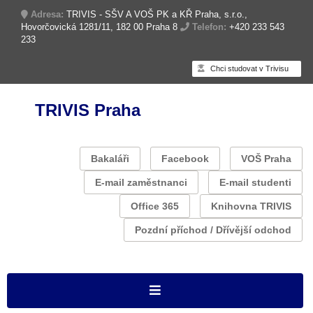
Adresa:
TRIVIS - SŠV A VOŠ PK a KŘ Praha, s.r.o.,
Hovorčovická 1281/11, 182 00 Praha 8
Telefon:
+420 233 543
233
Chci studovat v Trivisu
TRIVIS Praha
Bakaláři
Facebook
VOŠ Praha
E-mail zaměstnanci
E-mail studenti
Office 365
Knihovna TRIVIS
Pozdní příchod / Dřívější odchod