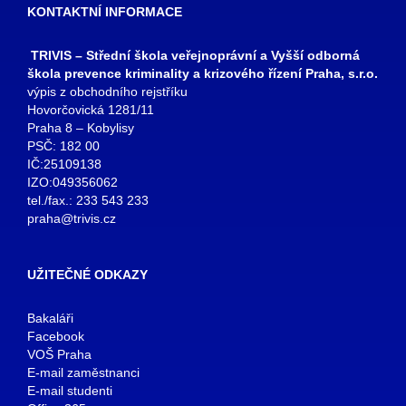
KONTAKTNÍ INFORMACE
TRIVIS – Střední škola veřejnoprávní a Vyšší odborná
škola prevence kriminality a krizového řízení Praha, s.r.o.
výpis z obchodního rejstříku
Hovorčovická 1281/11
Praha 8 – Kobylisy
PSČ: 182 00
IČ:25109138
IZO:049356062
tel./fax.: 233 543 233
praha@trivis.cz
UŽITEČNÉ ODKAZY
Bakaláři
Facebook
VOŠ Praha
E-mail zaměstnanci
E-mail studenti